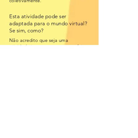
coletivamente.
Esta atividade pode ser
adaptada para o mundo virtual?
Se sim, como?
Não acredito que seja uma
atividade interessante para ser feita
de maneira remota. Pois não teria
o
contado de grupo e trabalho
coletivo necessários para uma boa
execução da atividade.
Não aborda, mas pode ser adaptada.
É só fazer questões sobre Educação
Patrimonial e formatar como
quiz.
Esta atividade aborda questões de
patrimônio cultural arquitetônico e
urbano? Se não,
pode ser adaptado? Em ambos os
casos, como?