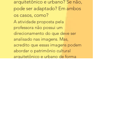
arquitetônico e urbano? Se não,
pode ser adaptado? Em ambos
os casos, como?
A atividade proposta pela
professora não possui um
direcionamento do que deve ser
analisado nas
imagens. Mas,
acredito que essas imagens podem
abordar o patrimônio cultural
arquitetônico e urbano
de forma
interdisciplinar.
Propostas de abordagem:
Análise significativa do meio
ambiente histórico em que os alunos
estão inseridos;
A importância das mudanças e
continuidades na construção da
memória e identidade do local;
Referência bibliográfica
completa