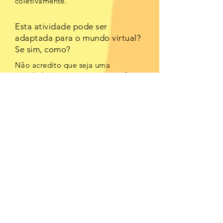
coletivamente.
Esta atividade pode ser
adaptada para o mundo virtual?
Se sim, como?
Não acredito que seja uma
atividade interessante para ser feita
de maneira remota. Pois não teria
o
contado de grupo e trabalho
coletivo necessários para uma boa
execução da atividade.
Não aborda, mas pode ser adaptada.
É só fazer questões sobre Educação
Patrimonial e formatar como
quiz.
Esta atividade aborda questões de
patrimônio cultural arquitetônico e
urbano? Se não,
pode ser adaptado? Em ambos os
casos, como?