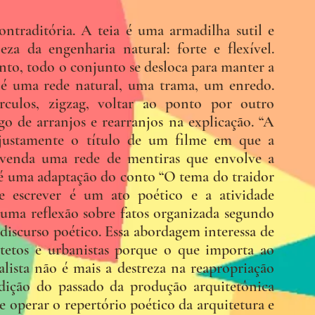
ntraditória. A teia é uma armadilha sutil e
a da engenharia natural: forte e flexível.
o, todo o conjunto se desloca para manter a
a é uma rede natural, uma trama, um enredo.
culos, zigzag, voltar ao ponto por outro
go de arranjos e rearranjos na explicação. “A
 justamente o título de um filme em que a
svenda uma rede de mentiras que envolve a
 é uma adaptação do conto “O tema do traidor
e escrever é um ato poético e a atividade
a uma reflexão sobre fatos organizada segundo
 discurso poético. Essa abordagem interessa de
tetos e urbanistas porque o que importa ao
lista não é mais a destreza na reapropriação
dição do passado da produção arquitetônica
e operar o repertório poético da arquitetura e