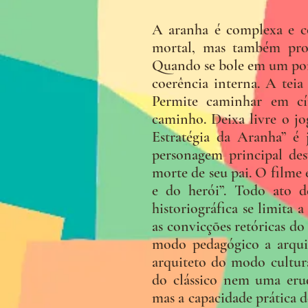
A aranha é complexa e co
mortal, mas também proez
Quando se bole em um pont
coerência interna. A tei
Permite caminhar em cír
caminho. Deixa livre o jo
Estratégia da Aranha” é
personagem principal de
morte de seu pai. O filme
e do herói”. Todo ato d
historiográfica se limita 
as convicções retóricas do
modo pedagógico a arqui
arquiteto do modo cultura
do clássico nem uma eru
mas a capacidade prática d