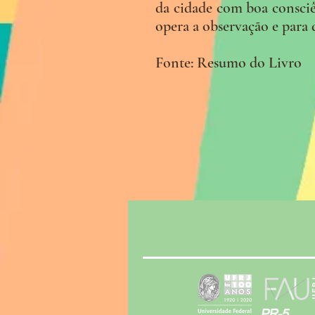
da cidade com boa consciê
opera a observação e para 
Fonte: Resumo do Livro