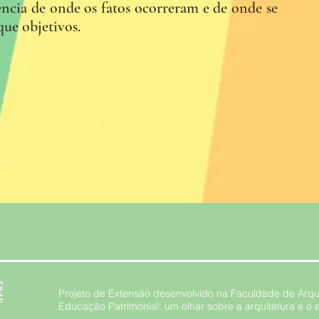
ncia de onde os fatos ocorreram e de onde se
que objetivos.
Projeto de Extensão desenvolvido na Faculdade de Arqu
Educação Patrimonial: um olhar sobre a arquitetura e o 